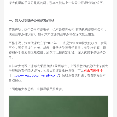
深大优课骗子公司是真的吗，那本文就贴上一些同学报课过程的经历。
一、深大优课骗子公司是真的吗?
首先声明，这个公司不是骗子，也不是空壳公司(有的机构是空壳公司，
现在驻学点都没有)、如今深大优课的驻学点就在深大校区附近。
严格来说，深大优课成立于2016年，一直是深圳大学投资的校企，发展
至今，可学员提供自考、成考、开放大学等升学服务，有学校兜底，师
资和办学资质都正规权威，所以可以很肯定地说，深大优课不是骗子公
司。
目前深大优课上课形式采用直播+录播形式，上课的教师都是经过深圳大
学继续教育学院认证的，如果大家还是比较质疑，可以
点击官网链接
【
https://www.uoocuniversity.com/
】领取免费试听课，看看课程合不
合适自己。
下面也给大家总结一些报课学员的经验。