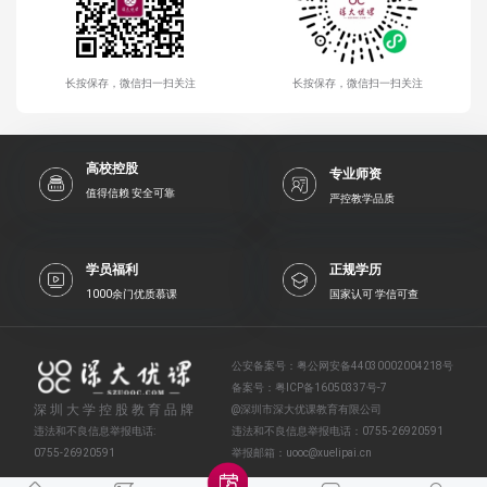
长按保存，微信扫一扫关注
长按保存，微信扫一扫关注
高校控股
专业师资
值得信赖 安全可靠
严控教学品质
学员福利
正规学历
1000余门优质慕课
国家认可 学信可查
公安备案号：
粤公网安备44030002004218号
备案号：
粤ICP备16050337号-7
深圳大学控股教育品牌
@深圳市深大优课教育有限公司
违法和不良信息举报电话:
违法和不良信息举报电话：
0755-26920591
0755-26920591
举报邮箱：
uooc@xuelipai.cn