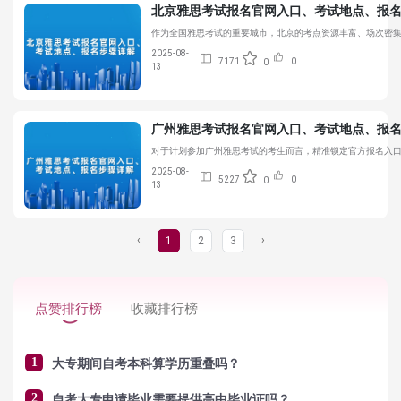
北京雅思考试报名官网入口、考试地点、报
作为全国雅思考试的重要城市，北京的考点资源丰富、场次密集
2025-08-
7171
0
0
13
广州雅思考试报名官网入口、考试地点、报
对于计划参加广州雅思考试的考生而言，精准锁定官方报名入
2025-08-
5227
0
0
13
‹
›
1
2
3
点赞排行榜
收藏排行榜
1
大专期间自考本科算学历重叠吗？
2
自考大专申请毕业需要提供高中毕业证吗？