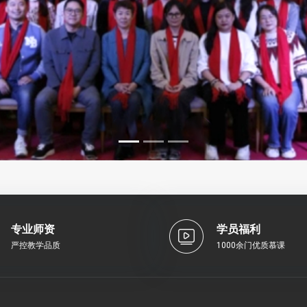
专业师资
学员福利
严控教学品质
1000余门优质慕课