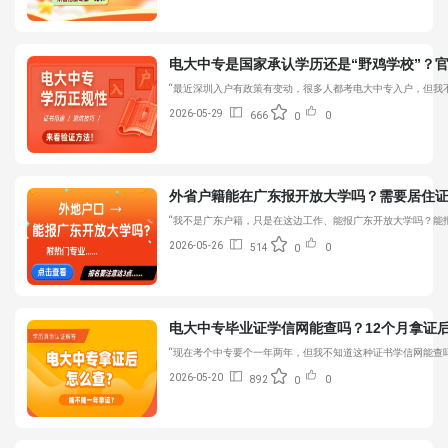
电大中专是国家承认学历还是“野鸡学校”？
“最近深圳入户有政策有变动，很多人都考电大中专入户，但我
2026-05-29
666
0
0
外省户籍能在广东报开放大学吗？需要居住
“我不是广东户籍，只是在这边工作、能报广东开放大学吗？能
2026-05-26
514
0
0
电大中专毕业证学信网能查吗？12个月拿证
“现在考个中专要个一年两年，但我不知道这种证书学信网能查
2026-05-20
892
0
0