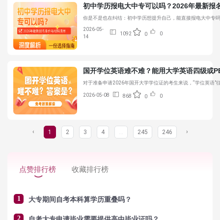
初中学历报电大中专可以吗？2026年最新报
你是不是也在纠结：初中学历想提升自己，能直接报电大中专吗
2026-05-
1092
0
0
14
国开学位英语难不难？能用大学英语四级或PE
对于准备申请2026年国开大学学位证的考生来说，“学位英语
2026-05-08
868
0
0
‹
›
1
2
3
4
...
245
246
点赞排行榜
收藏排行榜
1
大专期间自考本科算学历重叠吗？
2
自考大专申请毕业需要提供高中毕业证吗？