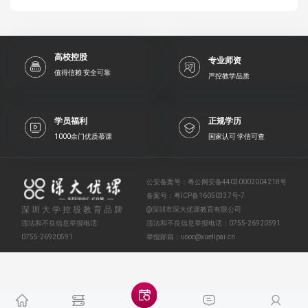
高校控股
专业师资
值得信赖 安全可靠
严控教学品质
学员福利
正规学历
1000余门优质慕课
国家认可 学信可查
公安备案号：
粤公网安备44030002004218号
备案号：
粤ICP备16050337号-7
深圳大学控股教育品牌
@深圳市深大优课教育有限公司
违法和不良信息举报电话:
违法和不良信息举报电话：
0755-26920591
0755-26920591
举报邮箱：
uooc@xuelipai.cn