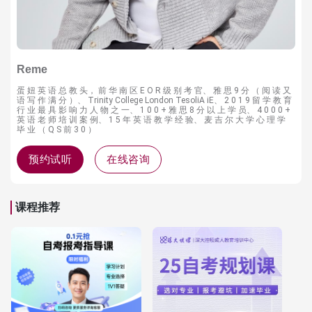
Reme
蛋 妞 英 语 总 教 头， 前 华 南 区 E O R 级 别 考 官、 雅 思 9 分 （ 阅 读 ⼜
语 写 作 满 分 ）、 Trinity College London TesoliA iE、 2 0 1 9 留 学 教 育
⾏ 业 最 具 影 响 ⼒ ⼈ 物 之 ⼀、 1 0 0 + 雅 思 8 分 以 上 学 员、 4 0 0 0 +
英 语 ⽼ 师 培 训 案 例、 1 5 年 英 语 教 学 经 验、 麦 吉 尔 ⼤ 学 ⼼ 理 学
毕 业 （ Q S 前 3 0 ）
预约试听
在线咨询
课程推荐