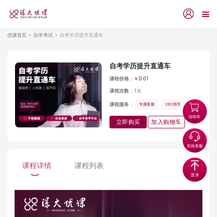
优课首页
自学考试
自考学历提升直通车
自考学历提升直通车
课程价格
：
￥0.01
课程次数
：
1次
课程服务
：
专属客服
1对1指导
立即购买
加入购物车
课程详情
课程列表