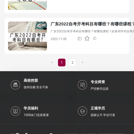
广东2022自考开考科目有哪些？有哪些课程
广东2022自考开考科目有哪些？有哪些课程？好多同学对自考
2022-11-05
‹
›
1
2
高校控股
专业师资
值得信赖 安全可靠
严控教学品质
学员福利
正规学历
1000余门优质慕课
国家认可 学信可查