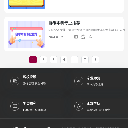
自考本科专业
推荐
面对众多专业，选择一个适合自己的
自考本科专业
却是许多考
2024-08-05
‹
›
1
2
3
4
...
7
8
高校控股
专业师资
值得信赖 安全可靠
严控教学品质
学员福利
正规学历
1000余门优质慕课
国家认可 学信可查