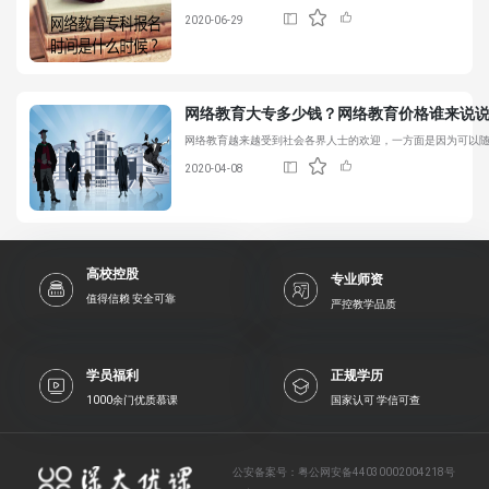
2020-06-29
网络教育大专
多少钱？网络教育价格谁来说
网络教育越来越受到社会各界人士的欢迎，一方面是因为可以
2020-04-08
高校控股
专业师资
值得信赖 安全可靠
严控教学品质
学员福利
正规学历
1000余门优质慕课
国家认可 学信可查
公安备案号：
粤公网安备44030002004218号