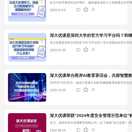
在当今快节奏的社会环境中，越来越多在职人士选择通过自学
2026-01-30
深大优课
是深圳大学的官方学习平台吗？和
深大优课
是深圳大学的官方学习平台吗？
深大优课
由深圳大学
2026-01-29
深大优课
举办两岸AI教育茶话会，共探智慧
2025年10月25日，由
深大优课
主办的"AI赋能教育创新与文化
2025-10-29
深大优课
荣获"2024年度安全管理示范单位"
近日，深圳市
深大优课
教育有限公司（以下简称“
深大优课
”）
2025-06-24