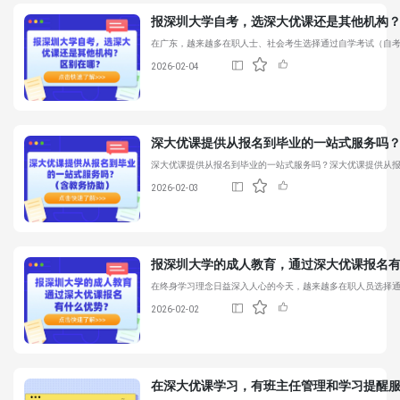
报深圳大学自考，选
深大优课
还是其他机构
在广东，越来越多在职人士、社会考生选择通过自学考试（自
2026-02-04
深大优课
提供从报名到毕业的一站式服务吗
深大优课
提供从报名到毕业的一站式服务吗？
深大优课
提供从
2026-02-03
报深圳大学的成人教育，通过
深大优课
报名
在终身学习理念日益深入人心的今天，越来越多在职人员选择
2026-02-02
在
深大优课
学习，有班主任管理和学习提醒