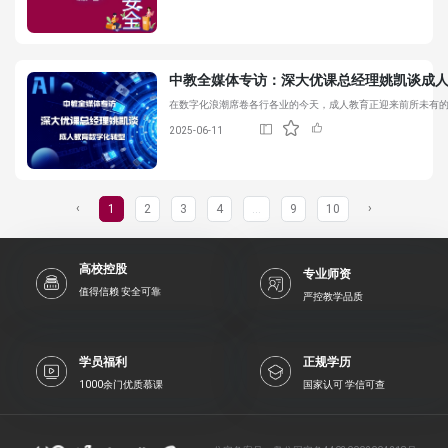
中教全媒体专访：
深大优课
总经理姚凯谈成
在数字化浪潮席卷各行各业的今天，成人教育正迎来前所未有
2025-06-11
‹
›
1
2
3
4
...
9
10
高校控股
专业师资
值得信赖 安全可靠
严控教学品质
学员福利
正规学历
1000余门优质慕课
国家认可 学信可查