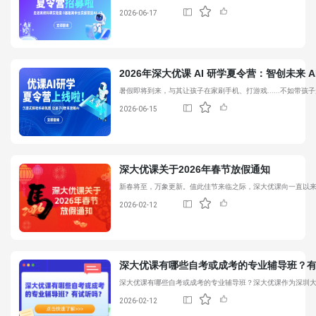
2026-06-17
2026年
深大优课
AI 研学夏令营：智创未来 A
暑假即将到来，与其让孩子在家刷手机、打游戏......不如带
2026-06-15
深大优课
关于2026年春节放假通知
新春将至，万象更新。值此佳节来临之际，
深大优课
向一直以
2026-02-12
深大优课
有哪些自考或成考的专业辅导班？
深大优课
有哪些自考或成考的专业辅导班？
深大优课
作为深圳
2026-02-12