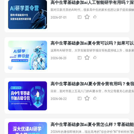
高中生零基础参加ai人工智能研学有用吗？
深
面对日新月异的AI时代，很多高中生的家长也想让孩子提前接
2026-07-01
高中生零基础参加ai夏令营可以吗？如果可
这两年AI研学营、大学实验室研学项目等热度持续上升，很多
2026-06-23
高中生零基础参加AI夏令营令营有用吗？食
目前，面对市面上五花八门的AI夏令营，作为父母最关心的是实际
2026-06-22
高中生零基础参加ai夏令营怎么样？零基础
2026年的暑假即将到来，现在高考的“综合评价”和“学科特