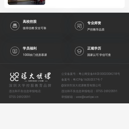
高校控股
专业师资
值得信赖 安全可靠
严控教学品质
学员福利
正规学历
1000余门优质慕课
国家认可 学信可查
公安备案号：
粤公网安备44030002004218号
备案号：
粤ICP备16050337号-7
深圳大学控股教育品牌
@深圳市深大优课教育有限公司
违法和不良信息举报电话:
违法和不良信息举报电话：
0755-26920591
0755-26920591
举报邮箱：
uooc@xuelipai.cn