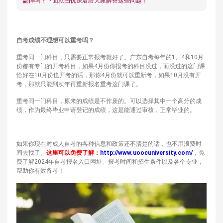
盖掉吗？下面就由优课君给大家解答这些问题！
自考成绩不理想可以重考吗？
重考同一门科目，只需要正常报考就好了。广东自考每年的1、4和10月
份都有专门的开考科目，如果4月份你报考的科目没过，而没过的这门课
恰好在10月份也开考的话，那你4月份就可以重新考，如果10月没有开
考，那就只能到次年再重新报名重考这门课了。
重考同一门科目，原来的成绩是不作废的。可以选择其中一个高分的成
绩，作为最终毕业申请登记的成绩，这是能通过审核，正常毕业的。
如果你现在对成人自考的各种信息和政策还不清楚的话，也不用浪费时
间去找了。
这
里可以免费了解
：
http://www.uoocuniversity.com/
，免
费了解2024年自考报名入口网址、报考时间和招生条件以及各个专业，
帮助你有效备考！