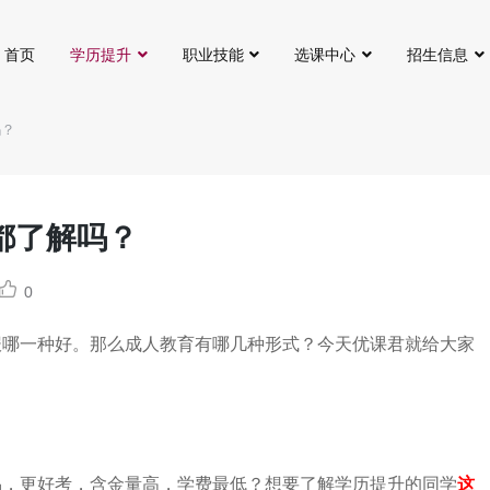
首页
学历提升
职业技能
选课中心
招生信息
吗？
都了解吗？
0
报哪一种好。那么成人教育有哪几种形式？今天优课君就给大家
易，更好考，含金量高，学费最低？想要了解学历提升的同学
这