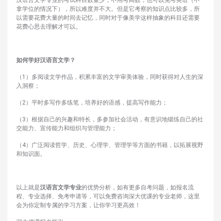
汉语言文学专业的考试科目数量少，不用考高数，也可以免考英语（不
拿学位的情况下），所以难度并不大。但是它考察的知识点比较多，所
以需要花费大量的时间去记忆，同时对于像美学这样抽象的科目还需要
花费心思去理解才可以。
如何学好汉语言文学？
（1）多阅读文学作品，积累丰富的文学审美体验，同时获得对人生的深
入洞察；
（2）平时多写作多练笔，培养好的语感，提高写作能力；
（3）根据自己的兴趣和特长，多参加社会活动，有意识地锻练自己的社
交能力、宣传能力和组织与管理能力；
（4）广泛阅读哲学、历史、心理学、管理学等方面的书籍，以拓展视野
和知识面。
以上就是
汉语言文学专业
的优势分析，如有更多自考问题，如报名流
程、专业选择、免考申请等，可以免费咨询深大优课的专业老师，这里
会为你定制专属的学习方案，让你学习更高效！