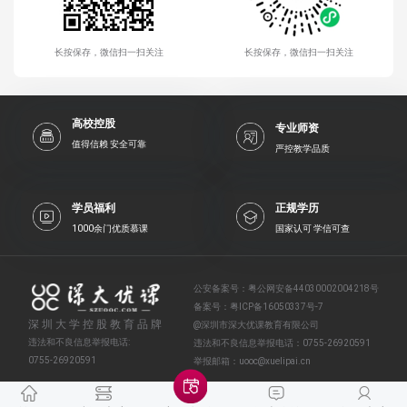
长按保存，微信扫一扫关注
长按保存，微信扫一扫关注
高校控股
专业师资
值得信赖 安全可靠
严控教学品质
学员福利
正规学历
1000余门优质慕课
国家认可 学信可查
公安备案号：
粤公网安备44030002004218号
备案号：
粤ICP备16050337号-7
深圳大学控股教育品牌
@深圳市深大优课教育有限公司
违法和不良信息举报电话:
违法和不良信息举报电话：
0755-26920591
0755-26920591
举报邮箱：
uooc@xuelipai.cn