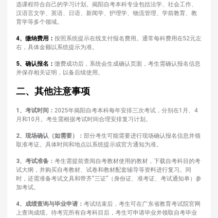
选课程符合自己的学习计划。揭阳自考本科专业包括法学、社会工作、
汉语言文学、英语、日语、新闻学、护理学、物流管理、学前教育、教
育学等多个领域。
4、缴纳费用：
按照系统提示在线支付报名费用。通常每科费用在52元左
右，具体金额以系统提示为准。
5、确认报名：
缴费成功后，系统会生成确认页面，考生需确认报名信息
并保存相关证明，以备后续使用。
二、其他注意事项
1、考试时间：
2025年揭阳自考本科每年安排三次考试，分别在1月、4
月和10月。考生需根据考试时间合理安排复习计划。
2、现场确认（如需要）：
部分考生可能需要进行现场确认报名信息并领
取准考证。具体时间和地点以系统提示或官方通知为准。
3、考试准备：
考生需提前查阅自考教材使用的教材，下载自考科目的考
试大纲，并购买自考教材、试卷和教材配套辅导等资料进行复习。同
时，还需准备考试文具和带齐“三证”（身份证、准考证、考试通知单）参
加考试。
4、成绩查询与毕业申请：
考试结束后，考生可在广东省教育考试院官网
上查询成绩。待考完所有自考科目后，考生可申请毕业并领取自考毕业