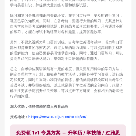
学习英语知识，并提供大量的练习题和模拟试题。
练习和复习是巩固知识的关键环节。在学习过程中，要及时进行复习，
巩固已学的知识点。同时，在备考前，要进行大量的练习，尤其是针对
自考学位英语考试的模拟试题，以熟悉考试形式和要求。只有通过不断
的练习，才能在考试中熟练应对各种题型，提高答题效率。
另外，不要忽视听力和口语的训练。自考学位英语考试中，听力和口语
部分都是重要的考察内容。通过大量的听力训练，可以提高对听力材料
的理解能力，使自己更容易听懂录音内容。同时，通过口语练习，可以
提高自己的口语表达能力，增强对于口语题的应答能力。
总之，自考学位英语虽然有一定的难度，但只要采用科学的学习方法，
制定合理的学习计划，积极参与教学活动，利用各种学习资源，进行练
习和复习，同时注重听力和口语的训练，相信就能够轻松应对自考学位
英语考试，并取得好成绩。以上就是关于学位英语的全部内容，想要了
解关注更多学历提升相关资讯，可以点击下方链接，会有相关的老师进
行详细沟通。
深大优课，值得信赖的成人教育品牌
报名地址：
https://www.xuelijun.cn/topic/zn/
免费领 1v1 专属方案 → 升学历 / 学技能 / 过雅思