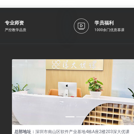
专业师资
学员福利
严控教学品质
1000余门优质慕课
Previous
总部地址：
深圳市南山区软件产业基地4栋A座2楼203深大优课