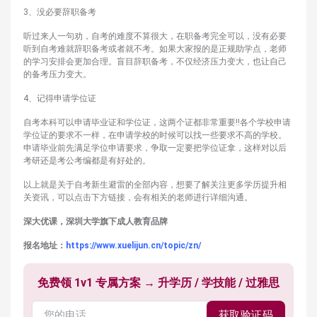
3、没必要辞职备考
听过来人一句劝，自考的难度不算很大，在职备考完全可以，没有必要
听到自考难就辞职备考或者就不考。如果大家报的是正规助学点，老师
的学习安排会更加合理。盲目辞职备考，不仅经济压力变大，也让自己
的备考压力变大。
4、记得申请学位证
自考本科可以申请毕业证和学位证，这两个证都非常重要!!各个学校申请
学位证的要求不一样，在申请学校的时候可以找一些要求不高的学校。
申请毕业前先满足学位申请要求，争取一定要把学位证拿，这样对以后
考研还是考公考编都是有好处的。
以上就是关于自考新生避雷的全部内容，想要了解关注更多学历提升相
关资讯，可以点击下方链接，会有相关的老师进行详细沟通。
深大优课，
深圳大学旗下成人教育品牌
报名地址：
https://www.xuelijun.cn/topic/zn/
免费领 1v1 专属方案 → 升学历 / 学技能 / 过雅思
获取验证码