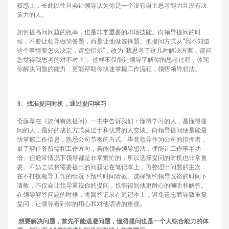
疑惑上，长此以往只会让领导认为你是一个没有自主思考能力且没有决
策力的人。
如何提高问问题的效率，也是非常重要的职场技能。向领导提问的时
候，不要让领导做简答题，而是让他做选择题。把提问方式从“我不知道
这个事情要怎么决定，请您指示”，改为“我思考了这几种解决方案，请问
您觉得我思考的对不对？”。这样不仅能让领导了解你的思考过程，体现
你解决问题的能力，更能帮助你快速掌握工作流程，领悟领导想法。
3、找准提问时机，通过提问学习
斋藤孝在《如何有效提问》一书中告诉我们：懂得学习的人，是懂得提
问的人，最好的成长方式莫过于和优秀的人交谈。向领导提问便是能最
快掌握工作信息，熟悉公司节奏的方式。毕竟领导作为公司的指挥者，
最了解任务所需和工作方向，若能领会领导想法，便能让工作事半功
倍。但通常情况下领导都是非常繁忙的，所以选择提问的时机也非常重
要。不妨尝试将需要提出的问题记在笔记本上，再整理出问题的主次，
在不打扰领导工作的情况下预约时间请教。选择预约领导宽裕的时间下
请教，不仅会让领导重视你的提问，也能得到他更耐心的倾听和解答。
在领导解答问题的时候，将回答记录在笔记本上，避免遗忘而导致重复
提问，让领导看到你的用心和对他话语的重视。
想要解决问题，首先不能逃避问题，懂得提问也是一个人综合能力的体