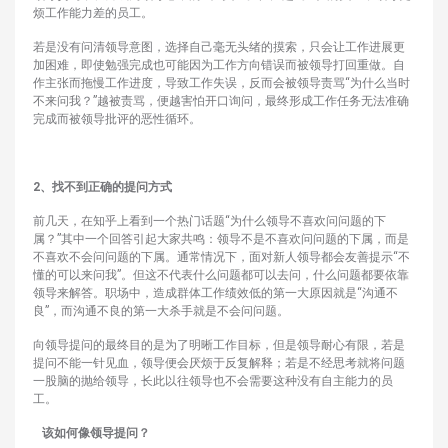
烦工作能力差的员工。
若是没有问清领导意图，选择自己毫无头绪的摸索，只会让工作进展更
加困难，即使勉强完成也可能因为工作方向错误而被领导打回重做。自
作主张而拖慢工作进度，导致工作失误，反而会被领导责骂“为什么当时
不来问我？”越被责骂，便越害怕开口询问，最终形成工作任务无法准确
完成而被领导批评的恶性循环。
2、找不到正确的提问方式
前几天，在知乎上看到一个热门话题“为什么领导不喜欢问问题的下
属？”其中一个回答引起大家共鸣：领导不是不喜欢问问题的下属，而是
不喜欢不会问问题的下属。通常情况下，面对新人领导都会友善提示“不
懂的可以来问我”。但这不代表什么问题都可以去问，什么问题都要依靠
领导来解答。职场中，造成群体工作绩效低的第一大原因就是“沟通不
良”，而沟通不良的第一大杀手就是不会问问题。
向领导提问的最终目的是为了明晰工作目标，但是领导耐心有限，若是
提问不能一针见血，领导便会厌烦于反复解释；若是不经思考就将问题
一股脑的抛给领导，长此以往领导也不会需要这种没有自主能力的员
工。
该如何像领导提问？