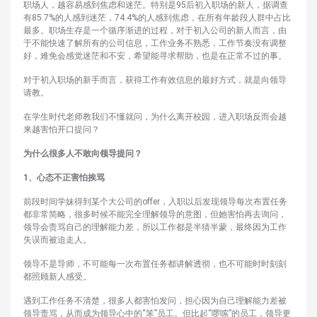
职场人，越容易感到焦虑和迷茫。特别是95后初入职场的新人，据调查
有85.7%的人感到迷茫，74.4%的人感到焦虑，在所有年龄段人群中占比
最多。职场生存是一个循序渐进的过程，对于初入公司的新人而言，由
于不能快速了解所有的公司信息，工作业务不熟悉，工作节奏没有调整
好，难免会感觉迷茫和不安，希望能寻求帮助，也是在正常不过的事。
对于初入职场的新手而言，获得工作有效信息的最好方式，就是向领导
请教。
在学生时代老师教我们不懂就问，为什么离开校园，进入职场反而会越
来越害怕开口提问？
为什么很多人不敢向领导提问？
1、心态不正害怕挨骂
前段时间学妹得到某个大公司的offer，入职以后发现领导每次布置任务
都非常简略，很多时候不能完全理解领导的意图，但她害怕再去询问，
领导会责骂自己的理解能力差，所以工作都是半猜半蒙，最终因为工作
失误而被迫走人。
领导不是导师，不可能每一次布置任务都讲解透彻，也不可能时时刻刻
都照顾新人感受。
遇到工作任务不清楚，很多人都害怕发问，担心因为自己理解能力差被
领导责骂，从而成为领导心中的“笨”员工。但比起“啰嗦”的员工，领导更