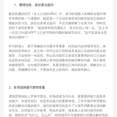
1、整理信息，抓住要点提问
最近热播的综艺《令人心动的offer》中，身为职场新人的梅桢在面对领
导布置的第一个课题时，她是第一个主动向领导询问能否提供文稿格式
模板的实习生。抓住任务要点提问，不仅为她明晰了任务方向，同时也
得到了领导的赞赏：“能进来和我沟通的人，意识比别人强一点。”反之另
一位实习生提问PPT上已经写明的问题时被领导反问，“这不是该你去思
考的问题吗”？
作为职场人，善于准确提出问题非常重要，好的提问会得领导赏识，体
现你的思考能力，反之拿一些可以自己想到或本该自己去想的问题去烦
领导，只会得到一句回怼。所以在问领导之前首先要整理好自己已知的
信息和未知信息，可以靠网上查询或请教有经验同事的问题，绝不要拿
来麻烦领导。在向领导请教时，首要清楚自己询问的目的，要解决什么
问题，明确哪些方向，不要做无意义的询问，挑战领导耐心。
2、多用选择题代替简答题
逻辑思维创始人罗振宇曾说，职场或者当代社会，最重要的能力就是表
达能力。向领导提问，也是表达能力的重要体现。工作中领导希望看到
的是你解决问题的能力，提问的最终目的是为了让领导判断最合适的解
决办法，从而提升工作效率，降低失误率。很多新人在询问领导的时
候，都喜欢问“为什么、怎么办”，然而领导不可能将精力花费在解答你的