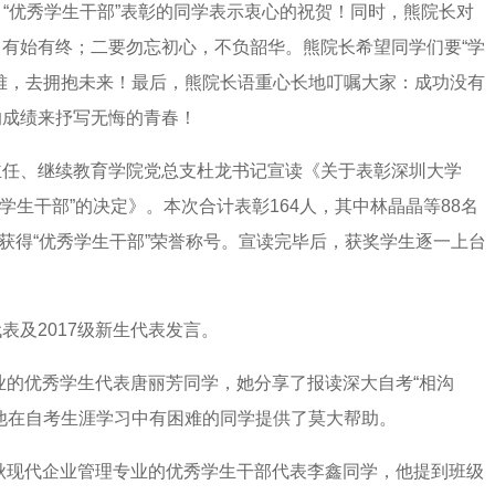
学生”、“优秀学生干部”表彰的同学表示衷心的祝贺！同时，熊院长对
有始有终；二要勿忘初心，不负韶华。熊院长希望同学们要“学
难，去拥抱未来！最后，熊院长语重心长地叮嘱大家：成功没有
的成绩来抒写无悔的青春！
主任、继续教育学院党总支杜龙书记宣读《关于表彰深圳大学
优秀学生干部”的决定》。本次合计表彰164人，其中林晶晶等88名
生获得“优秀学生干部”荣誉称号。宣读完毕后，获奖学生逐一上台
表及2017级新生代表发言。
专业的优秀学生代表唐丽芳同学，她分享了报读深大自考“相沟
他在自考生涯学习中有困难的同学提供了莫大帮助。
6秋现代企业管理专业的优秀学生干部代表李鑫同学，他提到班级