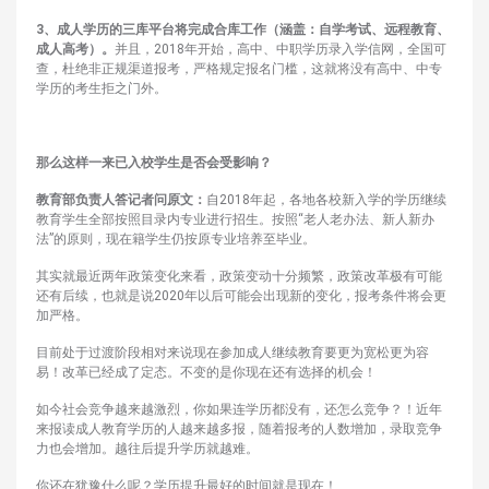
3、成人学历的三库平台将完成合库工作（涵盖：自学考试、远程教育、
成人高考）。
并且，2018年开始，高中、中职学历录入学信网，全国可
查，杜绝非正规渠道报考，严格规定报名门槛，这就将没有高中、中专
学历的考生拒之门外。
那么这样一来已入校学生是否会受影响？
教育部负责人答记者问原文：
自2018年起，各地各校新入学的学历继续
教育学生全部按照目录内专业进行招生。按照“老人老办法、新人新办
法”的原则，现在籍学生仍按原专业培养至毕业。
其实就最近两年政策变化来看，政策变动十分频繁，政策改革极有可能
还有后续，也就是说2020年以后可能会出现新的变化，报考条件将会更
加严格。
目前处于过渡阶段相对来说现在参加成人继续教育要更为宽松更为容
易！改革已经成了定态。不变的是你现在还有选择的机会！
如今社会竞争越来越激烈，你如果连学历都没有，还怎么竞争？！近年
来报读成人教育学历的人越来越多报，随着报考的人数增加，录取竞争
力也会增加。越往后提升学历就越难。
你还在犹豫什么呢？学历提升最好的时间就是现在！