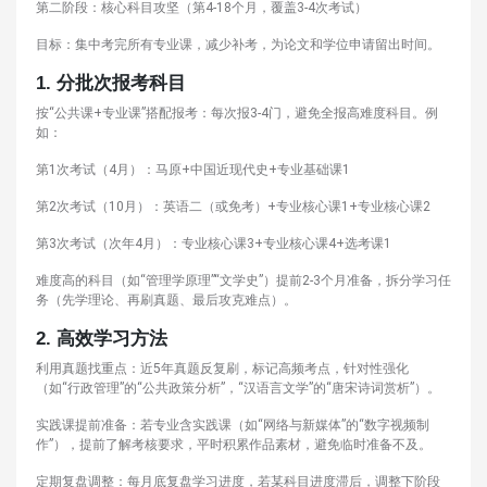
第二阶段：核心科目攻坚（第4-18个月，覆盖3-4次考试）
目标：集中考完所有专业课，减少补考，为论文和学位申请留出时间。
1.
分批次报考科目
按“公共课+专业课”搭配报考：每次报3-4门，避免全报高难度科目。例
如：
第1次考试（4月）：马原+中国近现代史+专业基础课1
第2次考试（10月）：英语二（或免考）+专业核心课1+专业核心课2
第3次考试（次年4月）：专业核心课3+专业核心课4+选考课1
难度高的科目（如“管理学原理”“文学史”）提前2-3个月准备，拆分学习任
务（先学理论、再刷真题、最后攻克难点）。
2.
高效学习方法
利用真题找重点：近5年真题反复刷，标记高频考点，针对性强化
（如“行政管理”的“公共政策分析”，“汉语言文学”的“唐宋诗词赏析”）。
实践课提前准备：若专业含实践课（如“网络与新媒体”的“数字视频制
作”），提前了解考核要求，平时积累作品素材，避免临时准备不及。
定期复盘调整：每月底复盘学习进度，若某科目进度滞后，调整下阶段