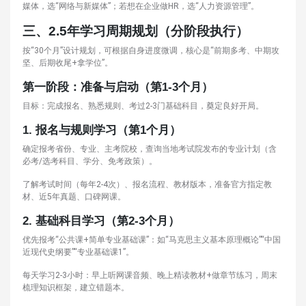
媒体，选“网络与新媒体”；若想在企业做HR，选“人力资源管理”。
三、2.5年学习周期规划（分阶段执行）
按“30个月”设计规划，可根据自身进度微调，核心是“前期多考、中期攻
坚、后期收尾+拿学位”。
第一阶段：准备与启动（第1-3个月）
目标：完成报名、熟悉规则、考过2-3门基础科目，奠定良好开局。
1.
报名与规则学习（第1个月）
确定报考省份、专业、主考院校，查询当地考试院发布的专业计划（含
必考/选考科目、学分、免考政策）。
了解考试时间（每年2-4次）、报名流程、教材版本，准备官方指定教
材、近5年真题、口碑网课。
2.
基础科目学习（第2-3个月）
优先报考“公共课+简单专业基础课”：如“马克思主义基本原理概论”“中国
近现代史纲要”“专业基础课1”。
每天学习2-3小时：早上听网课音频、晚上精读教材+做章节练习，周末
梳理知识框架，建立错题本。