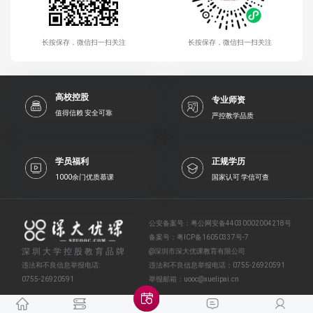
长按保存，微信扫一扫关注
长按保存，微信扫一扫关注
高校控股
专业师资
值得信赖 安全可靠
严控教学品质
学员福利
正规学历
1000余门优质慕课
国家认可 学信可查
公安备案号：
粤公网安备44030002004218号
备案号：
粤ICP备16050337号-7
深圳大学控股教育品牌
@深圳市深大优课教育有限公司
违法和不良信息举报电话:
违法和不良信息举报电话：
0755-26920591
0755-26920591
举报邮箱：
uooc@xuelipai.cn