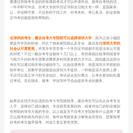
要通过所报考专业的所有课程考试才可以申请毕业。报考自考快的话，
一年半即可毕业。自考大专的学历证书和全日制大专一样，是国家承
认，学信网可查，不仅有利于找工作，对考本科、考公务员、职业资格
证书考试都是很有帮助的。
在深圳的考生，建议自考大专院校可以选择深圳大学
，因为之前小编想
要提升学历的时候，对比了很多家院校以及专业，最后发现
深圳大学的
社会认可度更高
，毕竟辛辛苦苦考一个学历证书谁都不想是没有认可度
的对吧？不过一般自考专业都有十几门以上，有些基础比较薄弱或者学
习能力不好的考生需要花费更多时间更多精力才可以。因此建议这部分
考生可以通过助学单位辅助学习。比如优课再学，就是深圳大学授权的
助学单位，其教学资源都是由深圳大学提供，一样都是深大老师上课，
不仅可以真正学习到专业知识，考试还会划分重点，让考生更加轻松通
过考试。且在报名、报考、毕业等环节也会提供专业的服务。
如果实在找不到合适的自考大专院校报考，建议考生可以先从自考专业
入手，选择自己感兴趣的、专业前景发展好的，或者对自己的职业规划
有帮助的等等方面的专业。以上就是关于自考大专院校有什么选择？要
怎么报考的相关内容介绍，每年自考政策多少都有会些变化，想要报考
自考的考生越早报考，对自己拿证更有优势。