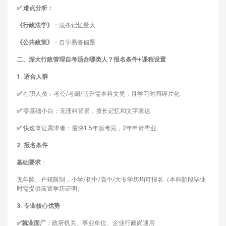
✅ 难点分析：
《行政法学》
：法条记忆量大
《公共政策》
：自学易答偏题
二、深大行政管理自考适合哪类人？报名条件+课程设置
1. 适合人群
✅
在职人员：考公/考编/晋升需本科文凭，且学习时间碎片化
✅
零基础小白：无理科背景，擅长记忆和文字表达
✅
快速拿证需求者：最快1.5年起考完，2年申请毕业
2. 报名条件
基础要求
：
无年龄、户籍限制，小学/初中/高中/大专学历均可报名（本科阶段毕业
时需提供前置学历证明）
3. 专业核心优势
✅就业面广
：政府机关、事业单位、企业行政岗通用