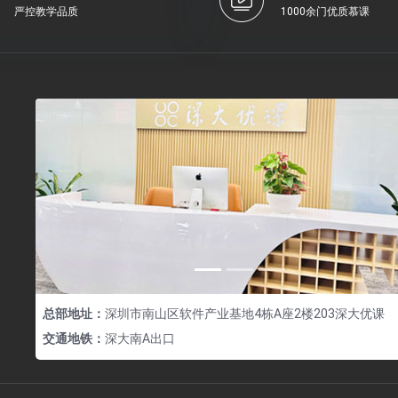
严控教学品质
1000余门优质慕课
Previous
总部地址：
深圳市南山区软件产业基地4栋A座2楼203深大优课
交通地铁：
深大南A出口