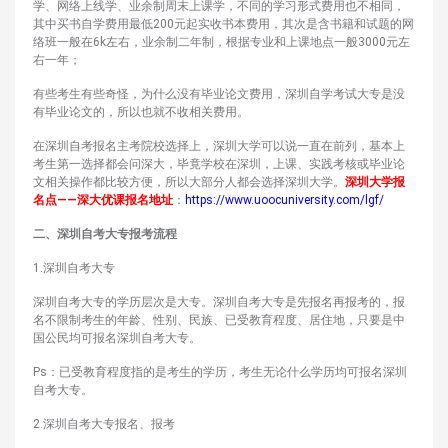
学、网络上线学、业余制周末上课学，不同的学习形式费用也不相同，
其中买书自学费用最低200元起实收书本费用，其次是含书籍和试题的网
络班一般在6k左右，业余制二年制，根据专业和上课地点一般3000元左
右一年；
有些考生有些奇怪，为什么没有毕业论文费用，深圳自学考试大专是没
有毕业论文的，所以也就不收相关费用。
在深圳自考报名主考院校选择上，深圳大学可以说一直在前列，基本上
考生第一选择都会问深大，毕竟学校在深圳，上课、实践考核或毕业论
文相关操作都比较方便，所以大部分人都会选择深圳大学。
深圳大学报
名点——深大优课报名地址
：
https://www.uoocuniversity.com/lgf/
二、深圳自考大专报考流程
1.深圳自考大专
深圳自考大专的学历层次是大专。深圳自考大专是先报名再报考的，报
名不限制考生的年龄、性别、民族、已受教育程度、居住地，只要是中
国公民均可报名深圳自考大专。
Ps：已受教育程度指的是考生的学历，考生无论什么学历均可报名深圳
自考大专。
2.深圳自考大专报名、报考