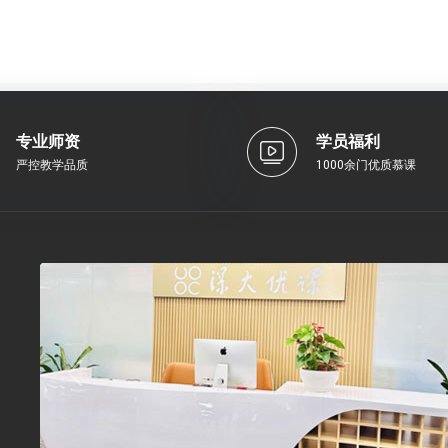
专业师资
学员福利
严控教学品质
1000余门优质慕课
Previous