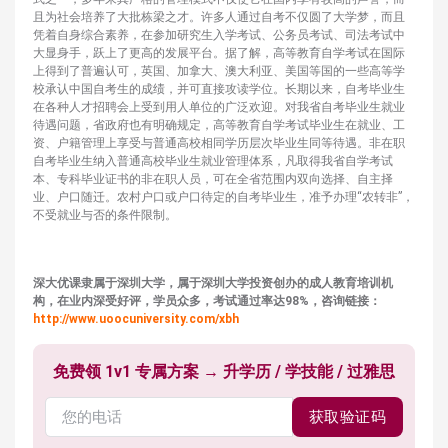
且为社会培养了大批栋梁之才。许多人通过自考不仅圆了大学梦，而且
凭着自身综合素养，在参加研究生入学考试、公务员考试、司法考试中
大显身手，跃上了更高的发展平台。据了解，高等教育自学考试在国际
上得到了普遍认可，英国、加拿大、澳大利亚、美国等国的一些高等学
校承认中国自考生的成绩，并可直接攻读学位。长期以来，自考毕业生
在各种人才招聘会上受到用人单位的广泛欢迎。对我省自考毕业生就业
待遇问题，省政府也有明确规定，高等教育自学考试毕业生在就业、工
资、户籍管理上享受与普通高校相同学历层次毕业生同等待遇。非在职
自考毕业生纳入普通高校毕业生就业管理体系，凡取得我省自学考试
本、专科毕业证书的非在职人员，可在全省范围内双向选择、自主择
业、户口随迁。农村户口或户口待定的自考毕业生，准予办理“农转非”，
不受就业与否的条件限制。
深大优课隶属于深圳大学，属于深圳大学投资创办的成人教育培训机
构，在业内深受好评，学员众多，考试通过率达98%，咨询链接：
http://www.uoocuniversity.com/xbh
免费领 1v1 专属方案 → 升学历 / 学技能 / 过雅思
获取验证码