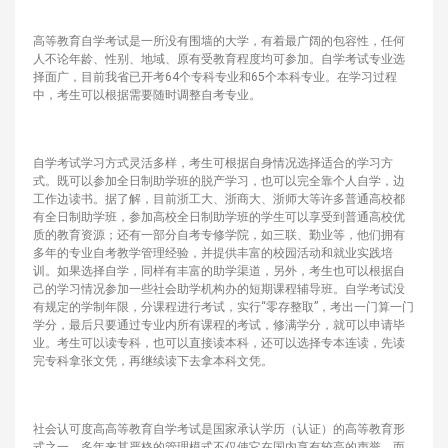
高等教育自学考试是一所没有围墙的大学，有着最广阔的包容性，任何
人不论年龄、性别、地域、原有受教育程度均可参加。自学考试专业选
择面广，目前我省已开考64个专科专业和65个本科专业。在学习过程
中，考生可以根据需要随时调整自考专业。
自学考试学习方式灵活多样，考生可根据自身情况选择适合的学习方
式。既可以参加全日制助学班的脱产学习，也可以完全靠个人自学，边
工作边读书。据了解，目前浙工大、浙商大、浙师大等许多普通高校都
有全日制助学班，参加高校全日制助学班的学生可以享受到普通高校优
质的教育资源；还有一部分自考专修学院，如三联、勤业等，他们拥有
多年的专业自考教学管理经验，并提供丰富的校园活动和就业实践培
训。如果选择自学，同样有丰富的助学渠道，另外，考生也可以根据自
己的学习情况参加一些社会助学机构办的短期课程辅导班。自学考试没
有规定的学制年限，分课程进行考试，实行“零存整取”，考出一门算一门
学分，最后只要通过专业内所有课程的考试，修满学分，就可以申请毕
业。考生可以读专科，也可以直接读本科，还可以选择专本连读，先读
完专科拿张文凭，再继续读下去拿本科文凭。
社会认可度高高等教育自学考试是国家承认学历（认证）的高等教育形
式之一，多年来其严格的管理模式不仅使它在国内享有较高的声誉，而