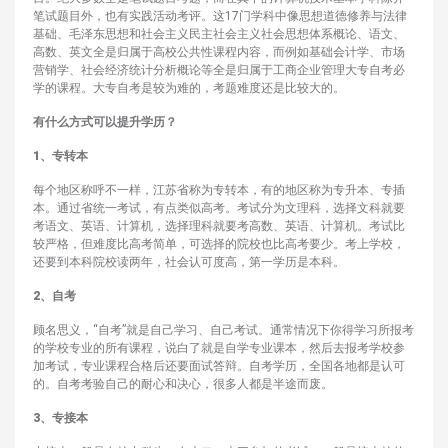
笔试题目外，也有实践活动考评。这17门学科中像思想道德修养与法律
基础、毛泽东思想和社会主义民主社会主义社会思想体系概论、语文、
高数、英文全是归属于高校公共性课程内容，而例如基础会计学、市场
营销学、社会经济统计分析概论等全是归属于工商企业管理大专自考必
学的课程。大专自考是较为难的，考题难度还是比较大的。
有什么方式可以提升学历？
1、专转本
每个地区称呼不一样，江苏省称为专转本，有的地区称为专升本、专插
本。通过省统一考试，有点类似高考。考试分为文理科，选择文科就要
考语文、英语、计算机，选择理科就要考高数、英语、计算机。考试比
较严格，但难度比高考简单，可选择的院校也比高考要少。考上学校，
还要到本科院校读两年，社会认可度高，第一学历是本科。
2、自考
顾名思义，“自考”就是自己学习、自己考试。通常情况下你得学习所报考
的学校专业的所有课程，说白了就是自学专业课本，然后去报考学校参
加考试，专业课程合格后还要面试答辩。自考学历，全国各地都是认可
的。自考考验自己的耐心和决心，很多人都是半途而废。
3、专接本