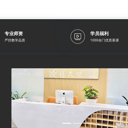
专业师资
学员福利
严控教学品质
1000余门优质慕课
Previous