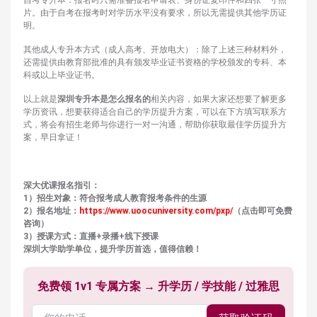
自考专升本：报名时只需准备报名申请表、身份证复印件和四张一寸照
片。由于自考在报考时对学历水平没有要求，所以无需提供其他学历证
明。
其他成人专升本方式（成人高考、开放电大）：除了上述三种材料外，
还需提供由教育部批准的具有颁发毕业证书资格的学校颁发的专科、本
科或以上毕业证书。
以上就是
深圳专升本
是
怎么报名的
相关内容，如果大家还想要了解更多
学历资讯，想要获得适合自己的学历提升方案，可以在下方填写联系方
式，将会有招生老师与你进行一对一沟通，帮助你获取最佳学历提升方
案，早日拿证！
深大优课报名指引：
1）招生对象：符合报考成人教育报考条件的生源
2）报名地址：
https://www.uoocuniversity.com/pxp/
（点击即可免费
咨询）
3）授课方式：直播+录播+线下授课
深圳大学助学单位，提升学历首选，值得信赖！
免费领 1v1 专属方案 → 升学历 / 学技能 / 过雅思