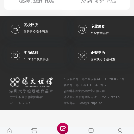
长按保存，微信扫一扫关注
长按保存，微信扫一扫关注
高校控股
专业师资
值得信赖 安全可靠
严控教学品质
学员福利
正规学历
1000余门优质慕课
国家认可 学信可查
公安备案号：
粤公网安备44030002004218号
备案号：
粤ICP备16050337号-7
深圳大学控股教育品牌
@深圳市深大优课教育有限公司
违法和不良信息举报电话:
违法和不良信息举报电话：
0755-26920591
0755-26920591
举报邮箱：
uooc@xuelipai.cn