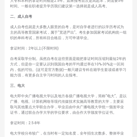
大专和本科的拿证时间都是2.5年。如果报考层次是高起本，则需要5年
时间。一般在职者提升学历我们建议第一选择就是成人高考。
二、成人自考
成人自考也就是大多数人眼里的自考，是对自学者进行的以学历考试为
主的高等教育国家考试，属于“宽进严出”。考生参加国家考试机构统一组
织的单科考试，所有科目合格后，方可申请毕业。
拿证时间：2年以上(不限时间)
自考采取学分制。虽然自考在这些里面是能把拿证时间压缩到最短2年的
方式，但是你一定要认识到我国自考的平均通过率在10%-30%这一区间
内，低的可怕。(这可是官方数据)一般只建议专科在籍学生套读或者学习
能力强，有更多自主学习时间的人去报考。
三、电大
电大即中央广播电视大学以及地方各级广播电视大学，简称“电大”。是以
广播、电视、计算机网络等现代传媒技术实施高等教育的大学，主要采
取与其他重点大学联合办学，毕业后由中央广播电视大学统一颁发毕业
证书，通过联合办学大学的学位要求，由合作大学颁发学位证书。
拿证时间：2.5-8年
电大学校分布较广，在当时有一定知名度，全年招生次数多。整体毕业