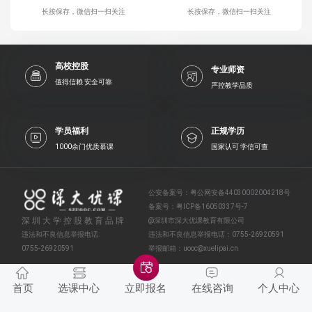
长按保存，微信扫一扫关注
长按保存，微信扫一扫关注
高校控股
专业师资
值得信赖 安全可靠
严控教学品质
学员福利
正规学历
1000余门优质慕课
国家认可 学信可查
公安备案号：
粤公网安备44030002004218号
备案号：
粤ICP备16050337号-7
深圳大学控股教育品牌
@深圳市深大优课教育有限公司
违法和不良信息举报电话:
违法和不良信息举报电话：
0755-26920591
0755-26920591
举报邮箱：
uooc@xuelipai.cn
首页
选课中心
在线咨询
个人中心
立即报名