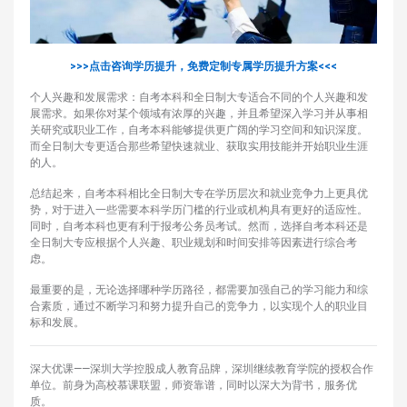
>>>点击咨询学历提升，免费定制专属学历提升方案<<<
个人兴趣和发展需求：自考本科和全日制大专适合不同的个人兴趣和发
展需求。如果你对某个领域有浓厚的兴趣，并且希望深入学习并从事相
关研究或职业工作，自考本科能够提供更广阔的学习空间和知识深度。
而全日制大专更适合那些希望快速就业、获取实用技能并开始职业生涯
的人。
总结起来，自考本科相比全日制大专在学历层次和就业竞争力上更具优
势，对于进入一些需要本科学历门槛的行业或机构具有更好的适应性。
同时，自考本科也更有利于报考公务员考试。然而，选择自考本科还是
全日制大专应根据个人兴趣、职业规划和时间安排等因素进行综合考
虑。
最重要的是，无论选择哪种学历路径，都需要加强自己的学习能力和综
合素质，通过不断学习和努力提升自己的竞争力，以实现个人的职业目
标和发展。
深大优课——深圳大学控股成人教育品牌，深圳继续教育学院的授权合作
单位。前身为高校慕课联盟，师资靠谱，同时以深大为背书，服务优
质。