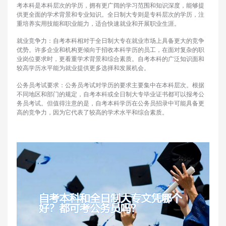
考本科是本科层次的学历，拥有更广阔的学习范围和知识深度，能够提
供更全面的学术背景和专业知识。全日制大专则是专科层次的学历，注
重培养实用技能和职业能力，适合快速就业和开展职业生涯。
就业竞争力：自考本科相对于全日制大专在就业市场上具备更大的竞争
优势。许多企业和机构更倾向于招收本科学历的员工，在面对复杂的职
业岗位要求时，更看重学术背景和综合素质。自考本科的广泛知识面和
较高学历水平能为就业提供更多选择和发展机会。
公务员考试要求：公务员考试对学历的要求主要集中在本科层次。根据
不同地区和部门的规定，自考本科或全日制大专毕业证书都可以报考公
务员考试。但值得注意的是，自考本科学历在公务员招录中可能具备更
高的竞争力，因为它代表了较高的学术水平和综合素质。