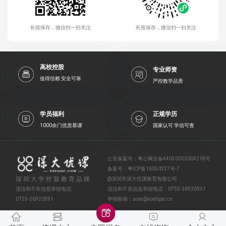
长按保存，微信扫一扫关注
长按保存，微信扫一扫关注
高校控股
专业师资
值得信赖 安全可靠
严控教学品质
学员福利
正规学历
1000余门优质慕课
国家认可 学信可查
公安备案号：
粤公网安备44030002004218号
备案号：
粤ICP备16050337号-7
深圳大学控股教育品牌
@深圳市深大优课教育有限公司
违法和不良信息举报电话:
违法和不良信息举报电话：
0755-26920591
0755-26920591
举报邮箱：
uooc@xuelipai.cn