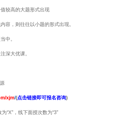
分值较高的大题形式出现
识内容，则往往以小题的形式出现。
型当中。
关注深大优课。
源
om/xjm
/
(
点击链接即可报名咨询
)
为“X”，线下面授次数为“3”