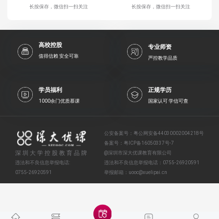
长按保存，微信扫一扫关注
长按保存，微信扫一扫关注
高校控股
专业师资
值得信赖 安全可靠
严控教学品质
学员福利
正规学历
1000余门优质慕课
国家认可 学信可查
公安备案号：
粤公网安备44030002004218号
备案号：
粤ICP备16050337号-7
深圳大学控股教育品牌
@深圳市深大优课教育有限公司
违法和不良信息举报电话:
违法和不良信息举报电话：
0755-26920591
0755-26920591
举报邮箱：
uooc@xuelipai.cn