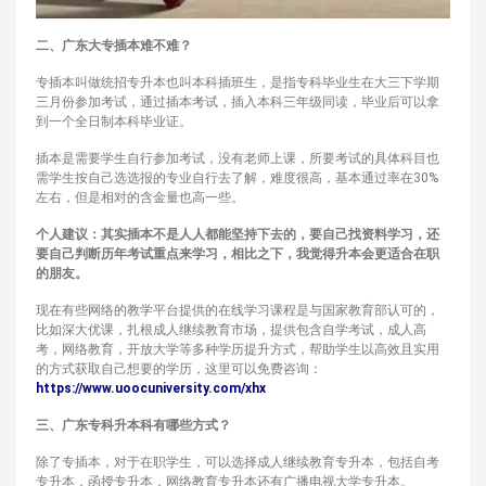
二、广东大专插本难不难？
专插本叫做统招专升本也叫本科插班生，是指专科毕业生在大三下学期
三月份参加考试，通过插本考试，插入本科三年级同读，毕业后可以拿
到一个全日制本科毕业证。
插本是需要学生自行参加考试，没有老师上课，所要考试的具体科目也
需学生按自己选选报的专业自行去了解，难度很高，基本通过率在30%
左右，但是相对的含金量也高一些。
个人建议：其实插本不是人人都能坚持下去的，要自己找资料学习，还
要自己判断历年考试重点来学习，相比之下，我觉得升本会更适合在职
的朋友。
现在有些网络的教学平台提供的在线学习课程是与国家教育部认可的，
比如深大优课，扎根成人继续教育市场，提供包含自学考试，成人高
考，网络教育，开放大学等多种学历提升方式，帮助学生以高效且实用
的方式获取自己想要的学历，这里可以免费咨询：
https://www.uoocuniversity.com/xhx
三、广东专科升本科有哪些方式？
除了专插本，对于在职学生，可以选择成人继续教育专升本，包括自考
专升本，函授专升本，网络教育专升本还有广播电视大学专升本。