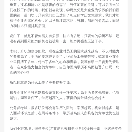
重要，技术和能力才是求职的必需品，升值加薪的关键，可以后面当我
们在找工作的时候，我们就会发现，学历文凭是大企业为求职的我们设
置的第一道门坎，只有我们自己达到了相应的学历文凭要求，我们才能
获得企业面试的机会，所以学历才是求职，升职，加薪的必需品，而能
力和技术只能排其后面。
说白了，就是不管你能力有多强，技术有多硬，只要你的学历不够，还
没有得到展示能力的机会就被刷下去，能力再强也无济于事。
求职，升职加薪亦如此。现在企业对员工的要求越来越高，不仅对能力
的要求高了，学历的要求也更高了，很多员工辛辛苦苦，兢兢业业在企
业里拼搏了多年，付出了多年的心血和青春，就等有朝一日晋升为管理
者，在众多能力相当的竞争中，自己却因为学历不高而被晋升出局，您
真的甘心吗?
所以这就是为什么工作了更要提升文凭。
很多企业的晋升机制都会设置这样一项要求：高学历者优先培养。也就
是说，同等条件下，学历越高的人，获得的晋升机会也会越大。
公务员考试，很多职位都会有学历的限制，学历越高，机会就越多，进
入面试环节之后，在同等条件下，学历越高的人所具备的竞争优势也就
越大。
我们不难发现，很多单位(尤其是机关和事业单位)提拔干部、竞选基本条