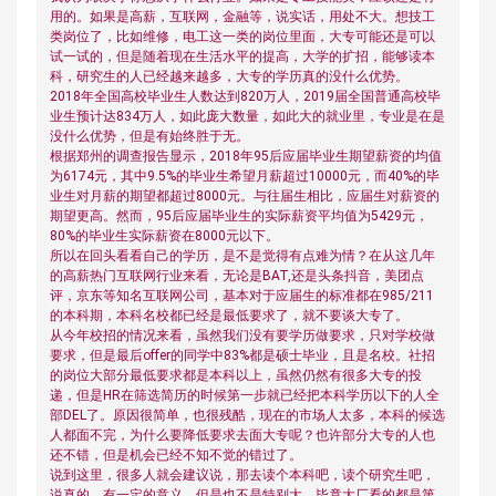
用的。如果是高薪，互联网，金融等，说实话，用处不大。想技工
类岗位了，比如维修，电工这一类的岗位里面，大专可能还是可以
试一试的，但是随着现在生活水平的提高，大学的扩招，能够读本
科，研究生的人已经越来越多，大专的学历真的没什么优势。
2018年全国高校毕业生人数达到820万人，2019届全国普通高校毕
业生预计达834万人，如此庞大数量，如此大的就业里，专业是在是
没什么优势，但是有始终胜于无。
根据郑州的调查报告显示，2018年95后应届毕业生期望薪资的均值
为6174元，其中9.5%的毕业生希望月薪超过10000元，而40%的毕
业生对月薪的期望都超过8000元。与往届生相比，应届生对薪资的
期望更高。然而，95后应届毕业生的实际薪资平均值为5429元，
80%的毕业生实际薪资在8000元以下。
所以在回头看看自己的学历，是不是觉得有点难为情？在从这几年
的高薪热门互联网行业来看，无论是BAT,还是头条抖音，美团点
评，京东等知名互联网公司，基本对于应届生的标准都在985/211
的本科期，本科名校都已经是最低要求了，就不要谈大专了。
从今年校招的情况来看，虽然我们没有要学历做要求，只对学校做
要求，但是最后offer的同学中83%都是硕士毕业，且是名校。社招
的岗位大部分最低要求都是本科以上，虽然仍然有很多大专的投
递，但是HR在筛选简历的时候第一步就已经把本科学历以下的人全
部DEL了。原因很简单，也很残酷，现在的市场人太多，本科的候选
人都面不完，为什么要降低要求去面大专呢？也许部分大专的人也
还不错，但是机会已经不知不觉的错过了。
说到这里，很多人就会建议说，那去读个本科吧，读个研究生吧，
说真的，有一定的意义，但是也不是特别大。毕竟大厂看的都是第