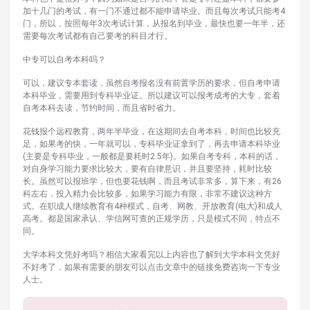
加十几门的考试，有一门不通过都不能申请毕业。而且每次考试只能考4
门，所以，按照每年3次考试计算，从报名到毕业，最快也要一年半，还
需要每次考试都有自己要考的科目才行。
中专可以自考本科吗？
可以，建议专本套读，虽然自考报名没有前置学历的要求，但自考申请
本科毕业，需要用到专科毕业证。所以建议可以报考成考的大专，套着
自考本科去读，节约时间，而且省时省力。
花钱报个远程教育，两年半毕业，在这期间去自考本科，时间也比较充
足，如果考的快，一年就可以，专科毕业证拿到了，再去申请本科毕业
(主要是专科毕业，一般都是要耗时2.5年)。如果自考专科，本科的话，
对自身学习能力要求比较大，要有自律意识，并且要坚持，耗时比较
长。虽然可以报班学，但也要花钱啊，而且考试非常多，算下来，有26
科左右，投入精力会比较多，如果学习能力有限，非常不建议这种方
式。在职成人继续教育有4种模式，自考、网教、开放教育(电大)和成人
高考。都是国家承认、学信网可查的正规学历，只是模式不同，特点不
同。
大学本科文凭好考吗？相信大家看完以上内容也了解到大学本科文凭好
不好考了，如果有需要的朋友可以点击文章中的链接免费咨询一下专业
人士。