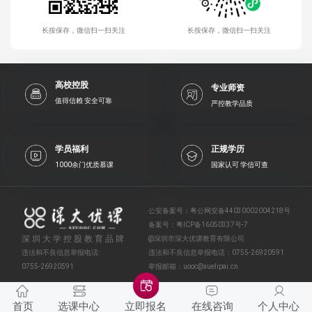
长按保存，微信扫一扫关注
长按保存，微信扫一扫关注
高校控股
专业师资
值得信赖 安全可靠
严控教学品质
学员福利
正规学历
1000余门优质慕课
国家认可 学信可查
公安备案号：
粤公网安备44030002004218号
备案号：
粤ICP备16050337号-7
深圳大学控股教育品牌
@深圳市深大优课教育有限公司
违法和不良信息举报电话:
违法和不良信息举报电话：
0755-26920591
0755-26920591
举报邮箱：
uooc@xuelipai.cn
首页
选课中心
在线咨询
个人中心
立即报名