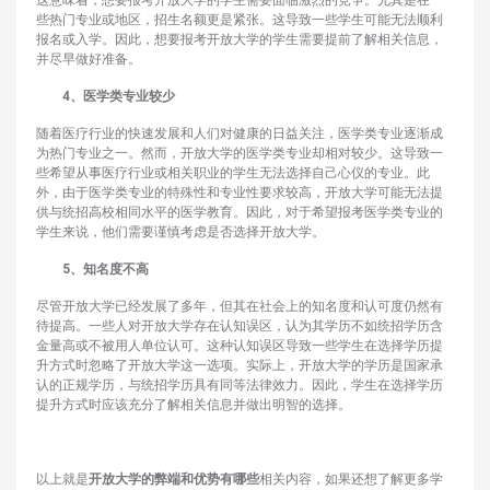
些热门专业或地区，招生名额更是紧张。这导致一些学生可能无法顺利
报名或入学。因此，想要报考开放大学的学生需要提前了解相关信息，
并尽早做好准备。
4、‌医学类专业较少‌
随着医疗行业的快速发展和人们对健康的日益关注，医学类专业逐渐成
为热门专业之一。然而，开放大学的医学类专业却相对较少。这导致一
些希望从事医疗行业或相关职业的学生无法选择自己心仪的专业。此
外，由于医学类专业的特殊性和专业性要求较高，开放大学可能无法提
供与统招高校相同水平的医学教育。因此，对于希望报考医学类专业的
学生来说，他们需要谨慎考虑是否选择开放大学。
5、知名度不高‌
尽管开放大学已经发展了多年，但其在社会上的知名度和认可度仍然有
待提高。一些人对开放大学存在认知误区，认为其学历不如统招学历含
金量高或不被用人单位认可。这种认知误区导致一些学生在选择学历提
升方式时忽略了开放大学这一选项。实际上，开放大学的学历是国家承
认的正规学历，与统招学历具有同等法律效力。因此，学生在选择学历
提升方式时应该充分了解相关信息并做出明智的选择。
以上就是
开放大学的弊端和优势
有哪些
相关内容，如果还想了解更多学