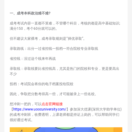
一、成考本科政治难不难?
成考考试内容一直都不算难，不管哪个科目，考核的都是高中基础知识;
满分150，考个60分就可以的。
但不建议大家裸考，成考录取规则是“择优录取”。
录取路线：出分一过省控线一投档一符合院校专业录取线
省控线：没过这个线来年再战
录取线：录取线要比省控线高，尤其是热门的院校和专业，更是要高出
不少
投档：考试院会将你的电子档案投给院校
因此，争取把分数考得高一些，才可能被录上一些名校。
想冲刺一把的，可以
点
击官网链接
【
https://www.uoocuniversity.com/
】参加深大优课(深圳大学助学单位)
的成考冲刺班，收费透明，上课老师都是持证上岗的，可以帮助同学们
很好通过考试。