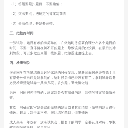
（1）答题要紧扣题目，不要跑偏；
（2）突出要点，把确定的答案写前面；
（3）分清条理，答题要完整。
三、把控好时间
一张试卷，题目有难的有简单的，在做题时务必要合理分布各个题目的
时间，不要一直停留在解不开的题上，导致该得的分没得。在最后的冲
刺阶段，可以多做些真题、模拟题，把做题速度提上去。
四、检查到位
很多同学在考试结束后讨论试题的时候发现，试卷背面居然还有题！且
有部分分值自己是能拿到的，这时候后悔已经没有用了，拿到试卷后务
必要检查清楚试卷一共有几页，多少题，避免漏做题。
另外，时间把控得当的，建议对是否有漏做的题、涂错的答案等先做检
查。
其次，对确定因审题失误而做错的题目或者其他情况下做错的题目进行
修改。最后，对于拿不准、很纠结的题目，慎重修改！
成人高考一年仅有一次考试机会，报名了的同学一定要认真对待，争取
被理想院校录取，尽早拿证。