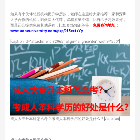
如果有小伙伴想找机构提升学历的，老师在这里给大家推荐一家和深圳
大学合作的机构，叫做深大优课，课程质量不错，比自己学习效果好，
而且还会提供免费其他课程，比如职场知识等等，
免费咨询地址：
www.uoocuniversity.com/pxp/?f5extxYy
[caption id="attachment_32965" align="aligncenter" width="500"]
成人大专升本科怎么考？考成人本科学历的好处是什么？[/caption]