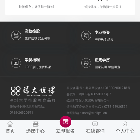
长按保存，微信扫一扫关注
长按保存，微信扫一扫关注
高校控股
专业师资
值得信赖 安全可靠
严控教学品质
学员福利
正规学历
1000余门优质慕课
国家认可 学信可查
公安备案号：
粤公网安备44030002004218号
备案号：
粤ICP备16050337号-7
深圳大学控股教育品牌
@深圳市深大优课教育有限公司
违法和不良信息举报电话:
违法和不良信息举报电话：
0755-26920591
0755-26920591
举报邮箱：
uooc@xuelipai.cn
首页
选课中心
在线咨询
个人中心
立即报名