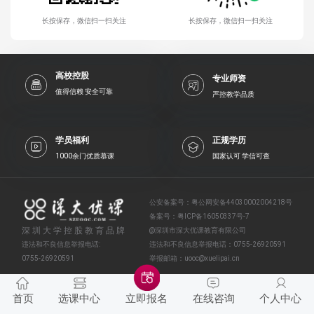
长按保存，微信扫一扫关注
长按保存，微信扫一扫关注
高校控股
专业师资
值得信赖 安全可靠
严控教学品质
学员福利
正规学历
1000余门优质慕课
国家认可 学信可查
公安备案号：
粤公网安备44030002004218号
备案号：
粤ICP备16050337号-7
深圳大学控股教育品牌
@深圳市深大优课教育有限公司
违法和不良信息举报电话:
违法和不良信息举报电话：
0755-26920591
0755-26920591
举报邮箱：
uooc@xuelipai.cn
首页
选课中心
在线咨询
个人中心
立即报名