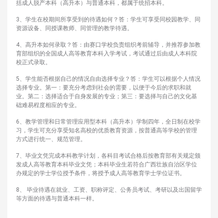
括成人脱产本科（高升本）与普通本科，都属于统招本科。
3、学生在校期间所享受到的待遇如何？答：学生可享受同校园教学、同
资源设备、同授课教师、同管理的教学待遇。
4、高升本如何录取？答：由赛口学校负责组织考前辅导，并推荐参加教
育部组织的全国成人高等教育本科入学考试，考试通过后由成人本科院
校正式录取。
5、学生能否根据自己的情况自由选择专业？答：学生可以根据个人情况
选择专业。第一：要充分考虑到社会的需要，以便于今后的求职和就
业。第二：选择适合于自身发展的专业；第三：要选择与自己的文化基
础难易程度相应的专业。
6、教学管理和日常管理应用型本科（高升本）学制四年，全日制在校学
习，学生可充分享受知名高校的优质教育资源，按普通高等学校的管理
方式进行统一、规范管理。
7、毕业文凭完成本科教学计划，各科目考试合格后按教育部有关规定颁
发成人高等教育本科毕业文凭；本科毕业生若符合广西壮族自治区学位
办规定的学士学位授予条件，将授予成人高等教育学士学位证书。
8、 毕业待遇在就业、工资、职称评定、公务员考试、考研以及出国留学
等方面的待遇与普通本科一样。