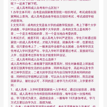
呢？一起来了解下吧。
一、成人高考和成人自考有什么区别？
1.办学主体不同：自考是由国家教育部统一组织考试。考试成绩在国
家网站上查询。成人高考是由各学校自主组织考试，考试成绩学校
内部查询。
2.文凭不同：成考的文凭是各大学的成教学院发的，考上了哪个大学
的成教，毕业时就会盖有哪个大学的章，自考的文凭上盖有两个
章，一个是主考院校的章，另一个是当地自考委的章。
3.考试方式、难度不同：成人高考入学叫严进宽出，学生只有通过国
家统一的成人高考考试，才能入学就读。就像高考一样，也要填志
愿。但只要你考上了，一般来说毕业都不会太困难，自考和学历文
凭考试入学叫宽进严出，学员入学时不需要通过考试，直接就可以
入学，但是要考过所有专业才能拿到毕业证。
二、成人高考和成人自考怎么选择？
成人高考和自考二者都属于国民教育系列，招生对象都是上班族或
者其它脱离学校生活的社会群体，同样有高起专、高起本以及专升
本三种学历层次，二者大的学历证书与全日制学历具有同样的价
值，同样经过学籍网认证注册，可以永久在学信网查到，而且还被
国家承认、被社会认可，不同的是二者学习方式不同，入学要求不
同：
1、成人高考：入学时需要国家统一入学考试，通过比较容易，录取
率高。成人高考分为专科阶段和本科阶段，每年仅有一次报考机
会。学习形式为夜大、函授或业余，一般每年 10月参加考试。学习
方式主要以自学为主，面授为辅。
2、自考：自考采取宽进严出的模式，考生不需要参加入学考试，但