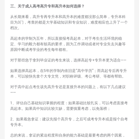
三、关于成人高考高升专和高升本如何选择？
从长期来看，高升专再专升本和高升本的难度都没那么简单，专升本科
目为3门，考查的都是大学基础知识和专业知识，难度相应也上升了一个
档次。
高起本的学制为五年，所以直接报考高起本，对于考生生活环境的稳
定、学习的毅力都有较高的要求，因为工作调动或者对专业失去兴趣等
原因中断成考学业的考生每年都有。
对于那些急于拿到毕业证的考生来说，选择高起专+专升本更为适合——
如果选择高起本，在5年的学制内依旧是“高中学历”；而高起专后再专升
本，可以较快先拿个大专文凭，对职称评级、考公考研、等都有帮助。
对于高中起点考生该先高升专还是直接升本的问题上，有以下几点建议
——
1、评估自己基础知识掌握的程度：如果基础比较扎实，可以考虑直接考
高起本。如果高中知识比较欠缺，需要慎重考虑，以免落榜；
2、如果着急拿证：建议先报个高升专，之后可成考专升本或是报个自考
专升本。
总的来说，拿证的紧迫程度和自身的能力基础是最要考虑的两个因素，