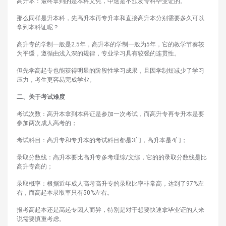
高升本：最终拿到的是本科文凭，中途是不颁发专科毕业证的。
那么同样是升本科，先高升本再专升本和直接高升本分别需要多久可以
拿到本科证呢？
高升专的学制一般是2.5年，高升本的学制一般为5年，它的教学节奏较
为平缓，遵循由浅入深的规律，专业学习具有较强的连贯性。
但先学高起专也能获得明显的阶段性学习成果，且因学制短减少了学习
压力，考生更容易完成学业。
二、关于考试难度
考试次数：高升本拿到本科证是参加一次考试，而高升专再专升本是要
参加两次成人高考的；
考试科目：高升专和专升本的考试科目都是3门，高升本是4门；
录取分数线：高升本要比高升专多考理综/文综，它的的录取分数线是比
高升专高的；
录取概率：根据近年成人高考高升专的录取比率非常高，达到了97%左
右，而高起本录取率只有50%左右。
报考高起本还是高起专因人而异，特别是对于想要快速拿毕业证的人来
说需要慎重考虑。