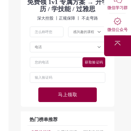
免费领 1v1 专属方案 → 升学
历 / 学技能 / 过雅思
微信学习群
深大控股 丨正规保障 丨 不走弯路
微信公众号
回到顶部
获取验证码
马上领取
热门榜单推荐