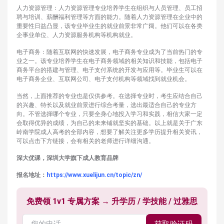
人力资源管理：人力资源管理专业培养学生在组织与人员管理、员工招
聘与培训、薪酬福利管理等方面的能力。随着人力资源管理在企业中的
重要性日益凸显，该专业毕业生的就业前景非常广阔。他们可以在各类
企事业单位、人力资源服务机构等机构就业。
电子商务：随着互联网的快速发展，电子商务专业成为了当前热门的专
业之一。该专业培养学生在电子商务领域的相关知识和技能，包括电子
商务平台的搭建与管理、电子支付系统的开发与应用等。毕业生可以在
电子商务企业、互联网公司、电子支付机构等领域找到就业机会。
当然，上面推荐的专业也是仅供参考。在选择专业时，考生应结合自己
的兴趣、特长以及就业前景进行综合考量，选出最适合自己的专业方
向。不管选择哪个专业，只要全身心地投入学习和实践，相信大家一定
会取得优异的成绩，为自己的未来铺就坚实的基础。以上就是关于广东
岭南学院成人高考的全部内容，想要了解关注更多学历提升相关资讯，
可以点击下方链接，会有相关的老师进行详细沟通。
深大优课，深圳大学旗下成人教育品牌
报名地址：
https://www.xuelijun.cn/topic/zn/
免费领 1v1 专属方案 → 升学历 / 学技能 / 过雅思