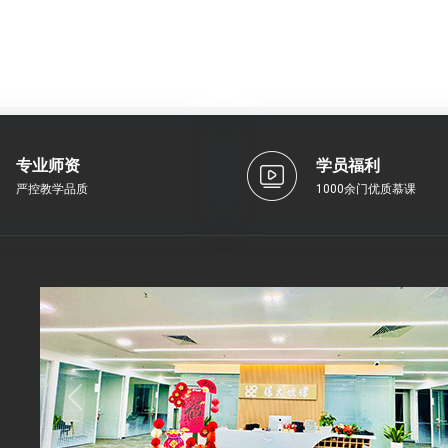
专业师资
学员福利
严控教学品质
1000余门优质慕课
Previous